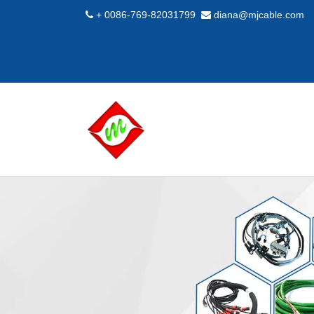
+ 0086-769-82031799
diana@mjcable.com

