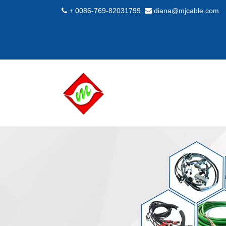
+ 0086-769-82031799
diana@mjcable.com

